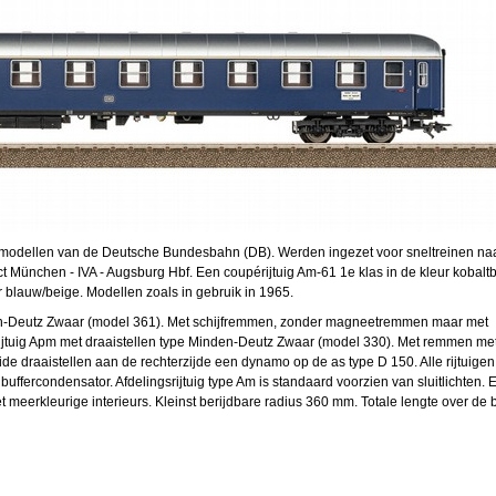
de modellen van de Deutsche Bundesbahn (DB). Werden ingezet voor sneltreinen na
ect München - IVA - Augsburg Hbf. Een coupérijtuig Am-61 1e klas in de kleur kobal
r blauw/beige. Modellen zoals in gebruik in 1965.
den-Deutz Zwaar (model 361). Met schijfremmen, zonder magneetremmen maar met
rijtuig Apm met draaistellen type Minden-Deutz Zwaar (model 330). Met remmen me
 draaistellen aan de rechterzijde een dynamo op de as type D 150. Alle rijtuigen 
buffercondensator. Afdelingsrijtuig type Am is standaard voorzien van sluitlichten. 
meerkleurige interieurs. Kleinst berijdbare radius 360 mm. Totale lengte over de b