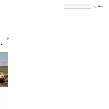
zoek
geavanceerd zoeken...
Document
Acties
n en