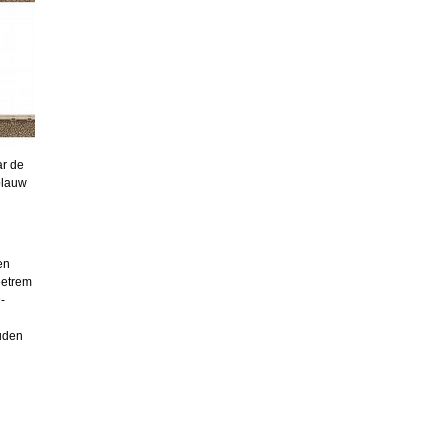
ar de
tblauw
en
eetrem
-
uden