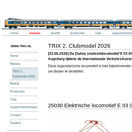
Ga
naar
inhoud.
Trix
|
Ga
naar
navigatie
Onderdelen
Trix
home
nieuws
bedrijf
producten
club
support/down
Persoonlijke
hulpmiddelen
TRIX 2. Clubmodel 2026
www.trix.nl
[02.06.2026] De Duitse sneltreinlocomotief E 03 
Home
Augsburg tijdens de Internationale VerkehrsAustel
Nieuws
Deze legendarische locomotief is met bijbehorende ri
uw dealer te bestellen.
TRIX 2.
Clubmodel 2026
Bedrijf
Producten
Club
25030 Elektrische locomotief E 03 
Support/downloads
Contact
Dealers