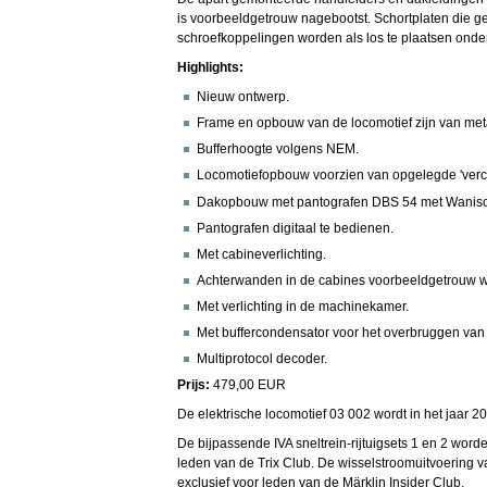
is voorbeeldgetrouw nagebootst. Schortplaten die 
schroefkoppelingen worden als los te plaatsen onde
Highlights:
Nieuw ontwerp.
Frame en opbouw van de locomotief zijn van met
Bufferhoogte volgens NEM.
Locomotiefopbouw voorzien van opgelegde 'verchr
Dakopbouw met pantografen DBS 54 met Wanisc
Pantografen digitaal te bedienen.
Met cabineverlichting.
Achterwanden in de cabines voorbeeldgetrouw 
Met verlichting in de machinekamer.
Met buffercondensator voor het overbruggen van k
Multiprotocol decoder.
Prijs:
479,00 EUR
De elektrische locomotief 03 002 wordt in het jaar 2
De bijpassende IVA sneltrein-rijtuigsets 1 en 2 w
leden van de Trix Club. De wisselstroomuitvoering va
exclusief voor leden van de Märklin Insider Club.