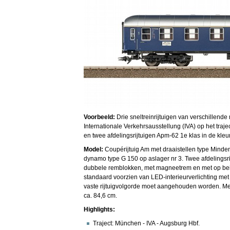
Voorbeeld:
Drie sneltreinrijtuigen van verschillen
Internationale Verkehrsausstellung (IVA) op het traj
en twee afdelingsrijtuigen Apm-62 1e klas in de kleu
Model:
Coupérijtuig Am met draaistellen type Min
dynamo type G 150 op aslager nr 3. Twee afdelings
dubbele remblokken, met magneetrem en met op beide
standaard voorzien van LED-interieurverlichting met 
vaste rijtuigvolgorde moet aangehouden worden. Met 
ca. 84,6 cm.
Highlights:
Traject: München - IVA - Augsburg Hbf.