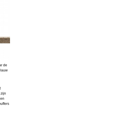
ar de
tblauw
t
zijn
Een
uffers