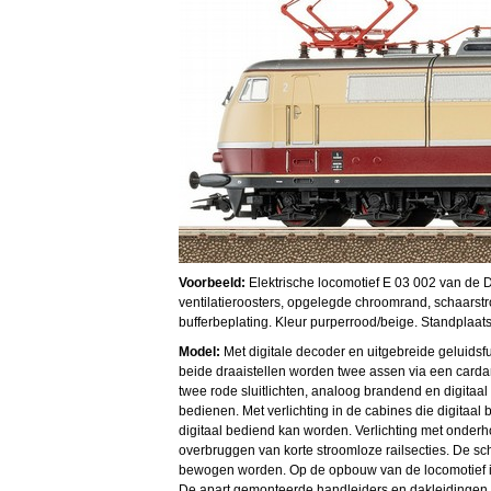
Voorbeeld:
Elektrische locomotief E 03 002 van de D
ventilatieroosters, opgelegde chroomrand, schaars
bufferbeplating. Kleur purperrood/beige. Standplaat
Model:
Met digitale decoder en uitgebreide geluidsf
beide draaistellen worden twee assen via een cardan
twee rode sluitlichten, analoog brandend en digitaal 
bedienen. Met verlichting in de cabines die digitaal
digitaal bediend kan worden. Verlichting met onderh
overbruggen van korte stroomloze railsecties. De s
bewogen worden. Op de opbouw van de locomotief is
De apart gemonteerde handleiders en dakleidingen z