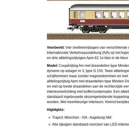
Voorbeeld:
Vier sneltreinrijtuigen van verschillen
Internationale Verkehrsausstellung (IVA) op het traj
en drie afdelingsrijtuigen Apm-62 1e klas in de kleur
Model:
Coupérijtuig Am met draaistellen type Min
dynamo op aslager nr 3, type G 150. Twee afdelings
schijfremmen maar zonder magneetremmen en met aa
afdelingsrijtuig Apm met draaistellen type Minde
en met op beide draaistellen aan de rechterzijde ee
interieurverlichting met buffercondensator. Een afdel
standaard ingebouwde stroomgeleidende koppelinge
worden. Met meerkleurige interieurs. Kleinst berijdb
Highlights:
Traject: München - IVA - Augsburg Hbf.
Alle rijtuigen standaard voorzien van LED-interie