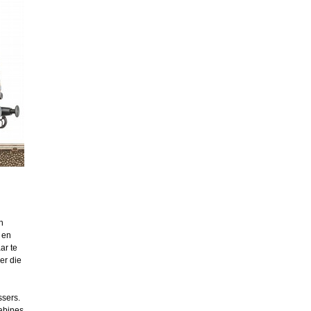
n
 en
ar te
er die
ssers.
cabines