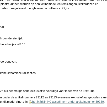
geplaatst kunnen worden op een vitrinemodel en remslangen, stekerdozen en
rdelen meegeleverd. Lengte over de buffers ca. 22,4 cm.
aal.
oomde' sierlijst.
he schuitjes WB 15.
weergegeven.
orte stroomloze railsecties.
026 als eenmalige serie exclusief vervaardigd voor leden van de Trix Club.
orden onder de artikelnummers 23112 en 23113 eveneens exclusief aangeboden aan
n dit model vindt u in
het Märklin H0-assortiment onder artikelnummer 39130
,