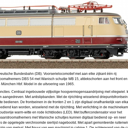
eutsche Bundesbahn (DB). Voorserielocomotief met aan elke zijkant één rij
troomafnemers DBS 54 met Wanisch schuitje WB 15, afdekschorten aan het front en
s München Hbf. Model in de uitvoering van 1965.
uncties. Centraal ingebouwde vijfpolige hoogvermogensaandrijving met vliegwiel. I
 aangedreven. Met antislipbanden. Met de rijrichting wisselend driepuntsfrontsein
te bedienen. De frontseinen in de fronten 2 en 1 zijn digitaal onafhankelijk van elka
 bediend kan worden, wisselend met de rijrichting. Met verlichting in de machinekam
oudsvrije warm-witte en rode lichtdiodes (LED). Met buffercondensator voor het
chaarstroomafnemers met Wanische schuitjes kunnen digitaal bediend op- en neer
 de opgelegde verchroomde sierlijst nagebootst. Met apart gemonteerde ruitenwi
ijn van metaal. Met figuur van een machinist in cabine 1. De achterwand van de 