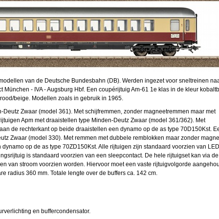
de modellen van de Deutsche Bundesbahn (DB). Werden ingezet voor sneltreinen na
ect München - IVA - Augsburg Hbf. Een coupérijtuig Am-61 1e klas in de kleur kobal
 rood/beige. Modellen zoals in gebruik in 1965.
den-Deutz Zwaar (model 361). Met schijfremmen, zonder magneetremmen maar met
rijtuigen Apm met draaistellen type Minden-Deutz Zwaar (model 361/362). Met
n de rechterkant op beide draaistellen een dynamo op de as type 70D150Kst. E
n-Deutz Zwaar (model 330). Met remmen met dubbele remblokken maar zonder magn
n dynamo op de as type 70ZD150Kst. Alle rijtuigen zijn standaard voorzien van LED
ingsrijtuig is standaard voorzien van een sleepcontact. De hele rijtuigset kan via de
n van stroom voorzien worden. Hiervoor moet een vaste rijtuigvolgorde aangeho
are radius 360 mm. Totale lengte over de buffers ca. 142 cm.
urverlichting en buffercondensator.