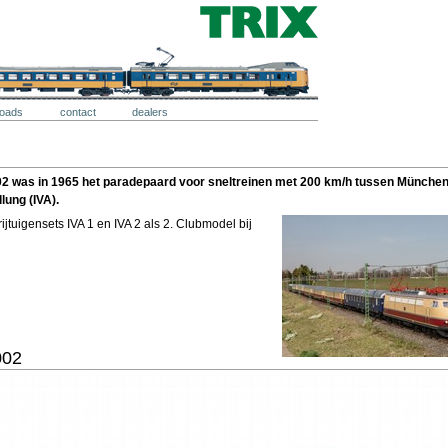
loads
contact
dealers
002 was in 1965 het paradepaard voor sneltreinen met 200 km/h tussen Münche
lung (IVA).
jtuigensets IVA 1 en IVA 2 als 2. Clubmodel bij
002