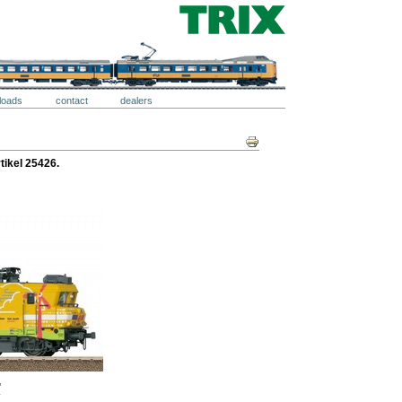
loads
contact
dealers
Document
Acties
rtikel 25426.
"