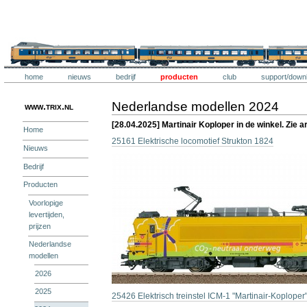
Ga
naar
inhoud.
Trix
|
Ga
naar
navigatie
Onderdelen
Trix
home
nieuws
bedrijf
producten
club
support/down
Persoonlijke
hulpmiddelen
Nederlandse modellen 2024
www.trix.nl
[28.04.2025] Martinair Koploper in de winkel. Zie a
Home
25161 Elektrische locomotief Strukton 1824
Nieuws
Bedrijf
Producten
Voorlopige
levertijden,
prijzen
Nederlandse
modellen
2026
2025
25426 Elektrisch treinstel ICM-1 "Martinair-Koploper