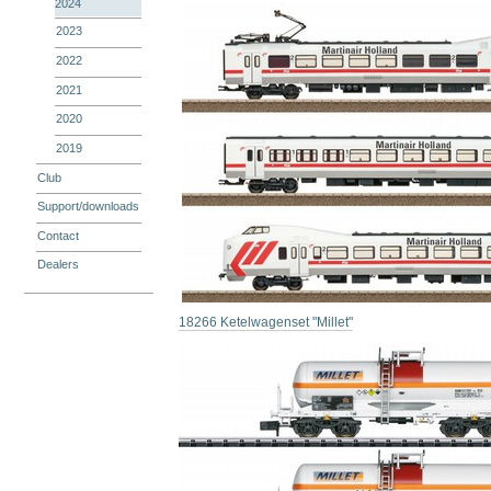
2024
2023
2022
2021
2020
2019
Club
Support/downloads
Contact
Dealers
18266 Ketelwagenset "Millet"